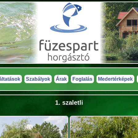
áltatások
Szabályok
Árak
Foglalás
Medertérképek
1. szaletli