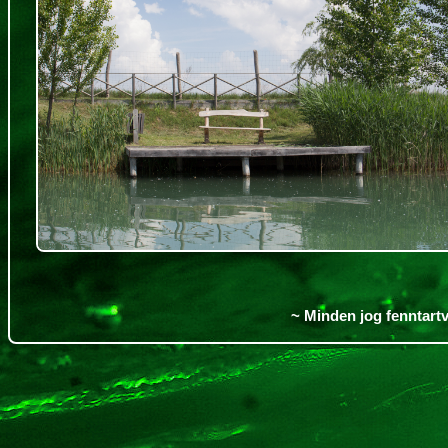
~ Minden jog fenntartv