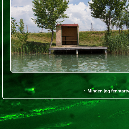
~ Minden jog fenntartv